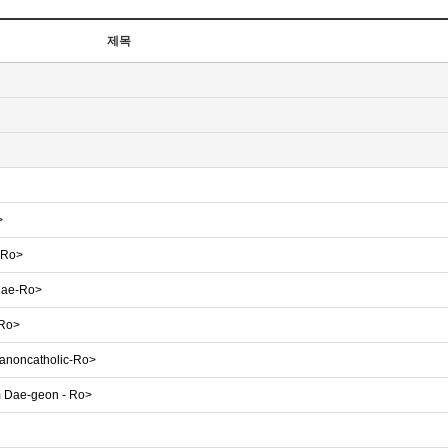
제목
>
-Ro>
ahae-Ro>
-Ro>
Hanoncatholic-Ro>
im Dae-geon - Ro>