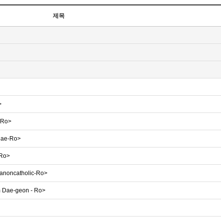
제목
>
-Ro>
ahae-Ro>
-Ro>
Hanoncatholic-Ro>
im Dae-geon - Ro>