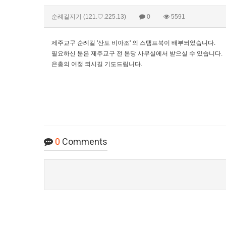
순례길지기
(121.♡.225.13)
0
5591
제주교구 순례길 '산토 비아조' 의 스탬프북이 배부되었습니다.
필요하신 분은 제주교구 전 본당 사무실에서 받으실 수 있습니다.
은총의 여정 되시길 기도드립니다.
0
Comments