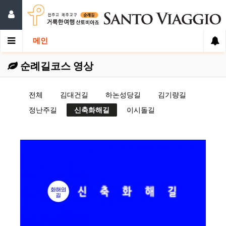
메인
순례길코스 영상
전체
김대건길
하논성당길
김기량길
정난주길
신축화해길
이시돌길
영상보기 >>