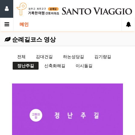
메인
순례길코스 영상
전체
김대건길
하논성당길
김기량길
정난주길
신축화해길
이시돌길
영상보기 >>