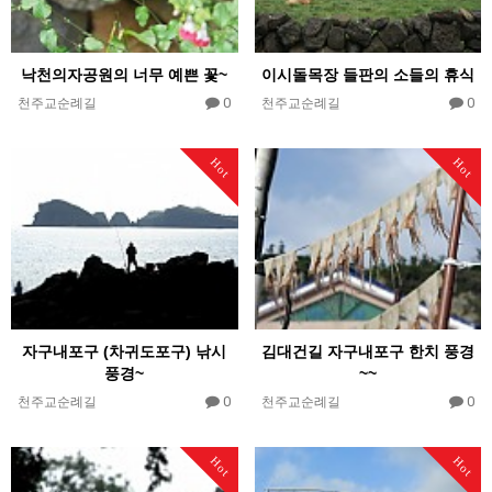
낙천의자공원의 너무 예쁜 꽃~
이시돌목장 들판의 소들의 휴식
0
0
천주교순례길
천주교순례길
Hot
Hot
자구내포구 (차귀도포구) 낚시
김대건길 자구내포구 한치 풍경
풍경~
~~
0
0
천주교순례길
천주교순례길
Hot
Hot