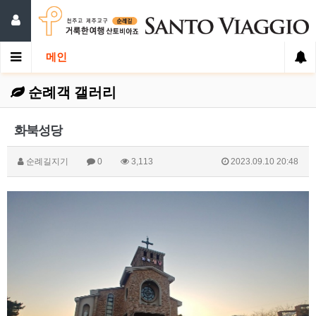
메인
순례객 갤러리
화북성당
순례길지기
0
3,113
2023.09.10 20:48