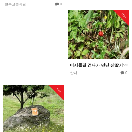
0
천주교순례길
Hot
이시돌길 걷다가 만난 산딸기~~
0
싼나
Hot