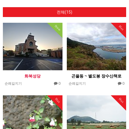
전체(15)
Now
Hot
화북성당
곤을동 ~ 별도봉 장수산책로
0
0
순례길지기
순례길지기
Hot
Hot