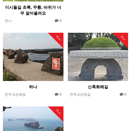
이시돌길 초록, 주황, 바위가 너
무 잘어울려요
0
싼나
Hot
Hot
하나
신축화해길
0
0
천주교순례길
천주교순례길
Hot