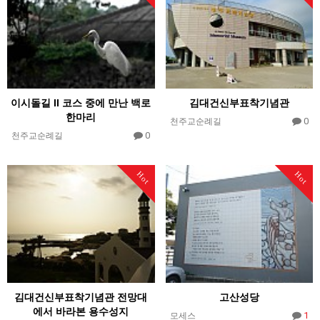
이시돌길 II 코스 중에 만난 백로
김대건신부표착기념관
한마리
0
천주교순례길
0
천주교순례길
Hot
Hot
김대건신부표착기념관 전망대
고산성당
에서 바라본 용수성지
1
모세스