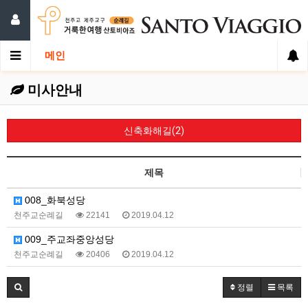
메인
미사안내
신축화해길(2)
제목
008_화북성당
천주교순례길
22141
2019.04.12
009_주교좌중앙성당
천주교순례길
20406
2019.04.12
정렬
목록