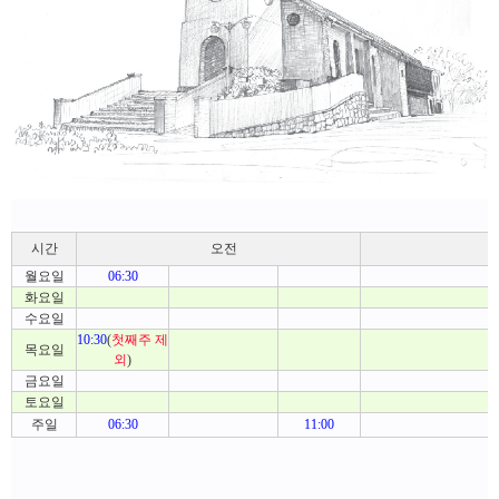
오전
시간
월요일
06:30
화요일
수요일
10:30
(
첫째주 제
목요일
외
)
금요일
토요일
주일
06:30
11:00