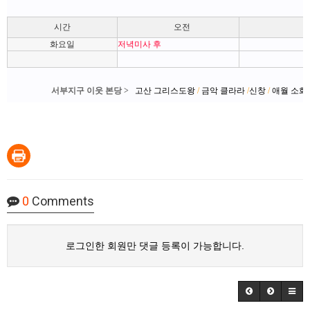
오전
시간
화요일
저녁미사 후
서부지구 이웃 본당 >
고산 그리스도왕
/
금악 클라라
/
신창
/
애월 소화
0
Comments
로그인한 회원만 댓글 등록이 가능합니다.