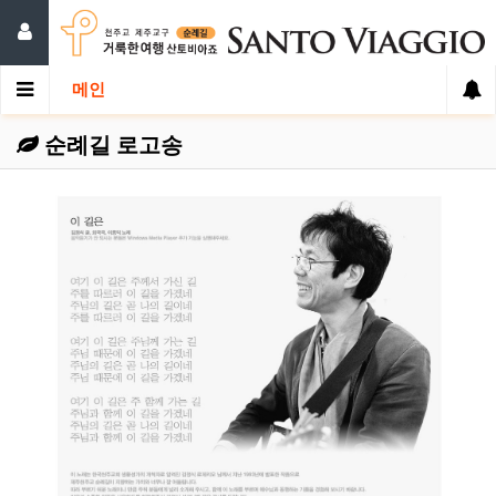
메인
순례길 로고송