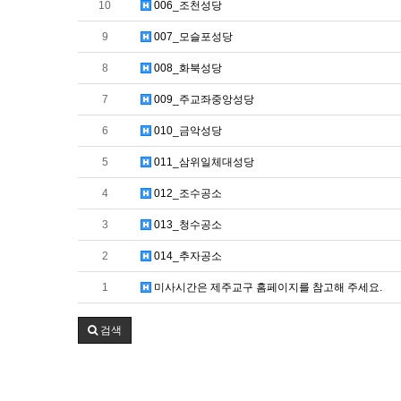
10
006_조천성당
9
007_모슬포성당
8
008_화북성당
7
009_주교좌중앙성당
6
010_금악성당
5
011_삼위일체대성당
4
012_조수공소
3
013_청수공소
2
014_추자공소
1
미사시간은 제주교구 홈페이지를 참고해 주세요.
검색