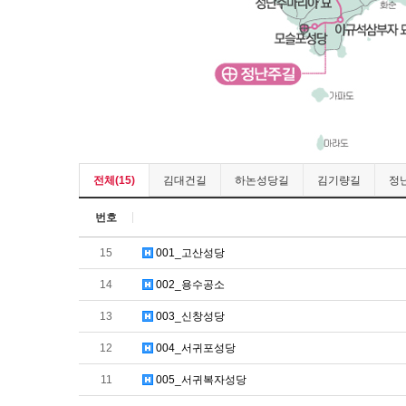
전체(15)
김대건길
하논성당길
김기량길
정
번호
15
001_고산성당
14
002_용수공소
13
003_신창성당
12
004_서귀포성당
11
005_서귀복자성당