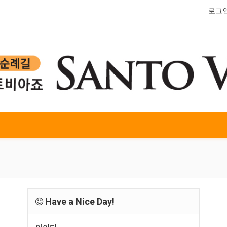
로그
Have a Nice Day!